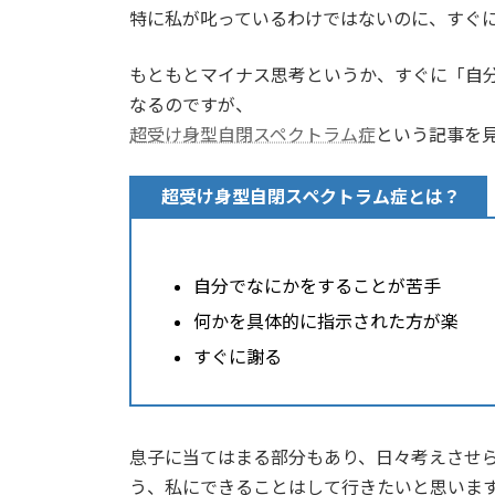
特に私が叱っているわけではないのに、すぐ
新
日
時
もともとマイナス思考というか、すぐに「自
:
なるのですが、
超受け身型自閉スペクトラム症
という記事を
超受け身型自閉スペクトラム症とは？
自分でなにかをすることが苦手
何かを具体的に指示された方が楽
すぐに謝る
息子に当てはまる部分もあり、日々考えさせ
う、私にできることはして行きたいと思いま