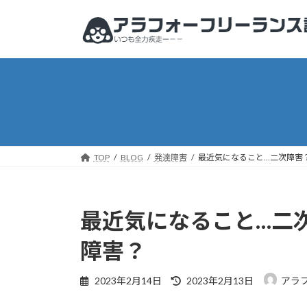
コ
ナ
ン
ビ
テ
ゲ
ン
ー
ツ
シ
へ
ョ
ス
ン
キ
に
ッ
移
プ
動
TOP
BLOG
発達障害
最近気になること…二次障害
最近気になること…二
障害？
最
2023年2月14日
2023年2月13日
アラ
終
更