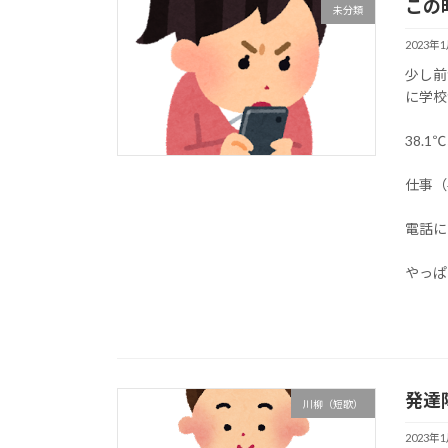
この
未分類
2023年
少し前
に学校
38.
仕事（
電話に
やっぱ
発達
川柳（短歌）
2023年