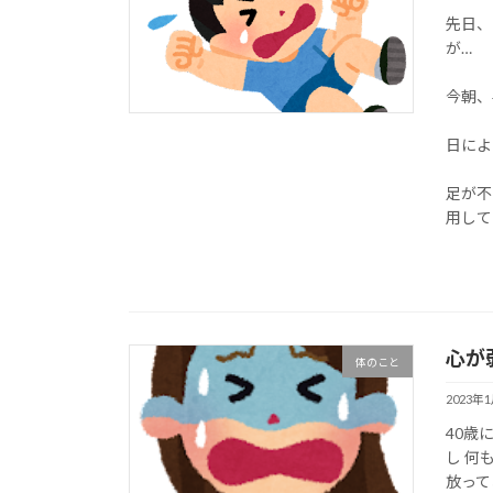
先日、
が…
今朝、
日によ
足が不
用して
心が
体のこと
2023年
40歳
し 何
放って