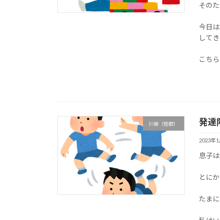
そのた
今日は
してき
こちら
発達
川柳（短歌）
2023年
息子は
とにか
たまに