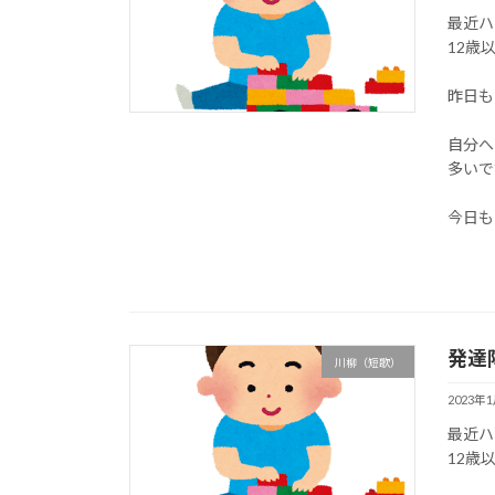
最近ハ
12歳
昨日も
自分へ
多いで
今日も
発達
川柳（短歌）
2023年
最近ハ
12歳