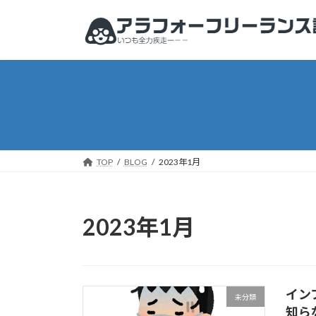
コ
ナ
ン
ビ
テ
ゲ
ン
ー
ツ
シ
へ
ョ
ス
ン
キ
に
ッ
移
プ
動
TOP
BLOG
2023年1月
2023年1月
イン
未分類
知ら