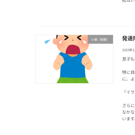
私はい
発達
川柳（短歌）
2023年
息子も
特に自
に、よ
「イラ
さらに
なかな
います