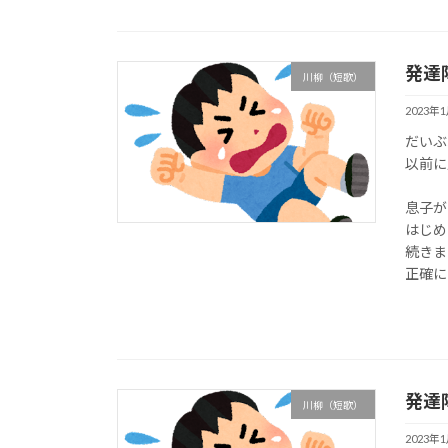
発達
川柳（短歌）
2023年
だいぶ
以前に
息子が
はじめ
続きま
正確に
発達
川柳（短歌）
2023年